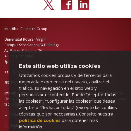
Interfibio Research Group
Universitat Rovira i Virgili
Campus Sescelades (E4 Building)
Av. Països Catalans, 26
43007 Tarragona
Spain
Este sitio web utiliza cookies
Tel. +34 977558656
Utilizamos cookies propias y de terceros para
mejorar la experiencia del usuario, analizar el
SISTEMA DE CALIDAD
tráfico, su navegación en el sitio web y
Interfibio sigue el sistema de gestión de la calidad de la URV en materia
personalizar el contenido. Puede "Aceptar todas
de investigación, desarrollo, innovación, transferencia de conocimiento y
las cookies", "Configurar las cookies" que desea
tecnología.
aceptar o "Rechazar todas" (excepto las cookies
técnicas que son necesarias). Consulte nuestra
→
TEAMS - intranet
política de cookies
para obtener más
→
Reagent data base
información.