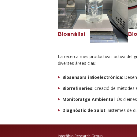
Bioanàlisi
Bio
La recerca més productiva i activa del g
diverses àrees clau:
Biosensors i Bioelectrònica
: Desen
Biorrefineries
: Creació de mètodes s
Monitoratge Ambiental
: Ús d'eine
Diagnòstic de Salut
: Sistemes de dia
Interfibio Research Group