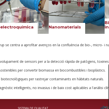
B
electroquímica
Nanomaterials
in
rup se centra a aprofitar avenços en la confluència de bio-, micro- i 
volupament de sensors per a la detecció ràpida de patògens, toxines
ostenibles per convertir biomassa en biocombustibles i bioplàstics.
s biotecnològiques per rastrejar contaminants en hàbitats naturals.
gnòstic intel·ligents, no invasius i de baix cost aplicables a l'anàlisi clí
SISTEMA DE QUALITAT