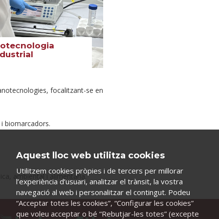
iotecnologia
dustrial
nanotecnologies, focalitzant-se en
 i biomarcadors.
Aquest lloc web utilitza cookies
Utilitzem cookies pròpies i de tercers per millorar
nica, ambiental i alimentària.
l’experiència d’usuari, analitzar el trànsit, la vostra
navegació al web i personalitzar el contingut. Podeu
“Acceptar totes les cookies”, “Configurar les cookies”
que voleu acceptar o bé “Rebutjar-les totes” (excepte